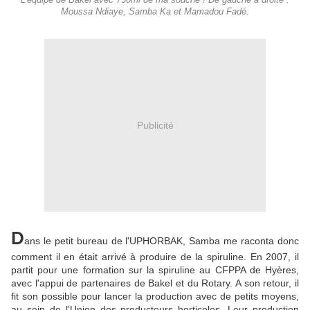
L'équipe de Bakel avec 750ml de ma souche ! De gauche à droite :
Moussa Ndiaye, Samba Ka et Mamadou Fadé.
Publicité
D
ans le petit bureau de l'UPHORBAK, Samba me raconta donc
comment il en était arrivé à produire de la spiruline. En 2007, il
partit pour une formation sur la spiruline au CFPPA de Hyères,
avec l'appui de partenaires de Bakel et du Rotary. A son retour, il
fit son possible pour lancer la production avec de petits moyens,
au sein de l'Union des producteurs horticoles. Leur production