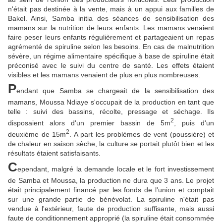
n'était pas destinée à la vente, mais à un appui aux familles de
Bakel. Ainsi, Samba initia des séances de sensibilisation des
mamans sur la nutrition de leurs enfants. Les mamans venaient
faire peser leurs enfants régulièrement et partageaient un repas
agrémenté de spiruline selon les besoins. En cas de malnutrition
sévère, un régime alimentaire spécifique à base de spiruline était
préconisé avec le suivi du centre de santé. Les effets étaient
visibles et les mamans venaient de plus en plus nombreuses.
P
endant que Samba se chargeait de la sensibilisation des
mamans, Moussa Ndiaye s'occupait de la production en tant que
telle : suivi des bassins, récolte, pressage et séchage. Ils
2
disposaient alors d'un premier bassin de 5m
, puis d'un
2
deuxième de 15m
. A part les problèmes de vent (poussière) et
de chaleur en saison sèche, la culture se portait plutôt bien et les
résultats étaient satisfaisants.
C
ependant, malgré la demande locale et le fort investissement
de Samba et Moussa, la production ne dura que 3 ans. Le projet
était principalement financé par les fonds de l'union et comptait
sur une grande partie de bénévolat. La spiruline n'était pas
vendue à l'extérieur, faute de production suffisante, mais aussi
faute de conditionnement approprié (la spiruline était consommée