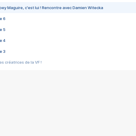
bey Maguire, c'est lui ! Rencontre avec Damien Witecka
e 6
e 5
e 4
e 3
s créatrices de la VF !
e 2
e 1
e Mektoub My Love arrive enfin ! Rencontre avec Shaïn Boumedine et Sal
i : après Toni en famille
elle réalise le bouleversant Dites lui que je l'aime
ais ! Rencontre autour de Vie privée de Rebecca Zlotowski