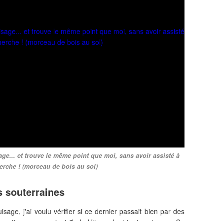
ge... et trouve le même point que moi, sans avoir assisté à
erche ! (morceau de bois au sol)
s souterraines
sage, j'ai voulu vérifier si ce dernier passait bien par des