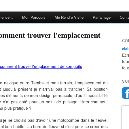
encé...
Mon Parcours
Me Rendre Visite
Parrainage
Cont
CO
cla
Ecr
for
tou
SU
je navigue entre Tamba et mon terrain, l'emplacement du
t jusqu'à présent je n'arrivai pas à trancher. Sa position
es éléments de mon design permacole, d'où l'impossibilité
je n'ai pas opté pour un point de puisage. Hors comment
u plus pratique ?
i je ne choisis pas d'avoir une motopompe dans le fleuve,
i bon habiter au bord du fleuve si c'est pour se créer des