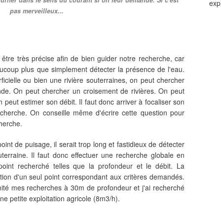
ourner dans le sens du courant si on leur demande. Si c'est
exp
pas merveilleux...
 être très précise afin de bien guider notre recherche, car
ucoup plus que simplement détecter la présence de l'eau.
icielle ou bien une rivière souterraines, on peut chercher
ande. On peut chercher un croisement de rivières. On peut
n peut estimer son débit. Il faut donc arriver à focaliser son
recherche. On conseille même d'écrire cette question pour
cherche.
int de puisage, il serait trop long et fastidieux de détecter
uterraine. Il faut donc effectuer une recherche globale en
 point recherché telles que la profondeur et le débit. La
ction d'un seul point correspondant aux critères demandés.
imité mes recherches à 30m de profondeur et j'ai recherché
e petite exploitation agricole (8m3/h).