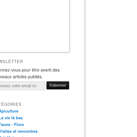
WSLETTER
nnez-vous pour être averti des
veaux articles publiés.
il
TÉGORIES
Apiculture
La vie là bas
Faune - Flore
Visites et rencontres