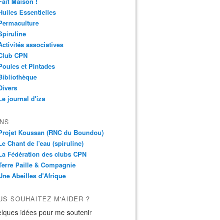
Fait Maison !
Huiles Essentielles
Permaculture
Spiruline
Activités associatives
Club CPN
Poules et Pintades
Bibliothèque
Divers
Le journal d'iza
ENS
Projet Koussan (RNC du Boundou)
Le Chant de l'eau (spiruline)
La Fédération des clubs CPN
Terre Paille & Compagnie
Une Abeilles d'Afrique
US SOUHAITEZ M'AIDER ?
lques idées pour me soutenir