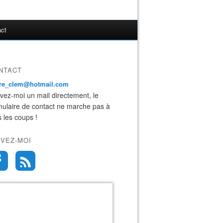
act
NTACT
ire_clem@hotmail.com
ivez-moi un mail directement, le
mulaire de contact ne marche pas à
s les coups !
IVEZ-MOI