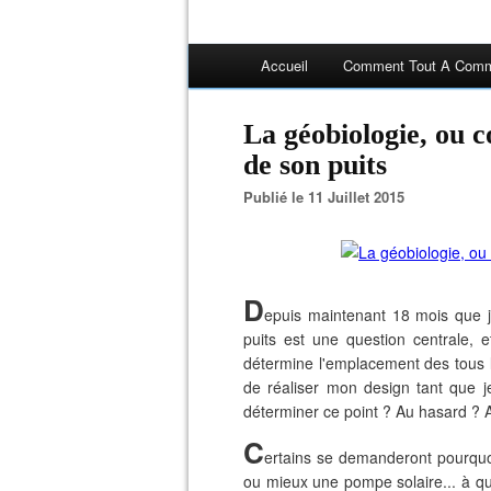
Accueil
Comment Tout A Comm
La géobiologie, ou comment trouver l'emplacement
de son puits
Publié le 11 Juillet 2015
D
epuis maintenant 18 mois que 
puits est une question centrale, e
détermine l'emplacement des tous l
de réaliser mon design tant que 
déterminer ce point ? Au hasard ? A
C
ertains se demanderont pourquo
ou mieux une pompe solaire... à quo