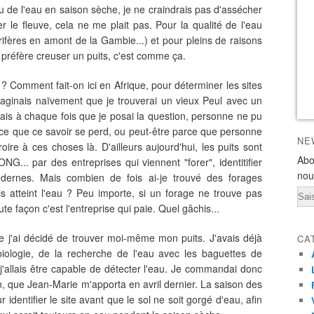
u de l'eau en saison sèche, je ne craindrais pas d'assécher
 le fleuve, cela ne me plait pas. Pour la qualité de l'eau
urifères en amont de la Gambie...) et pour pleins de raisons
e préfère creuser un puits, c'est comme ça.
? Comment fait-on ici en Afrique, pour déterminer les sites
maginais naïvement que je trouverai un vieux Peul avec un
. mais à chaque fois que je posai la question, personne ne pu
rce que ce savoir se perd, ou peut-être parce que personne
NE
oire à ces choses là. D'ailleurs aujourd'hui, les puits sont
Abo
 ONG... par des entreprises qui viennent "forer", identitifier
nou
ernes. Mais combien de fois ai-je trouvé des forages
s atteint l'eau ? Peu importe, si un forage ne trouve pas
Ema
e façon c'est l'entreprise qui paie. Quel gâchis...
ue j'ai décidé de trouver moi-même mon puits. J'avais déjà
CA
iologie, de la recherche de l'eau avec les baguettes de
i j'allais être capable de détecter l'eau. Je commandai donc
, que Jean-Marie m'apporta en avril dernier. La saison des
pour identifier le site avant que le sol ne soit gorgé d'eau, afin