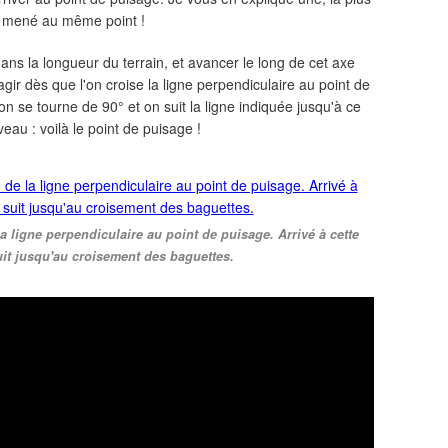
a mené au même point !
dans la longueur du terrain, et avancer le long de cet axe
r dès que l'on croise la ligne perpendiculaire au point de
 on se tourne de 90° et on suit la ligne indiquée jusqu'à ce
eau : voilà le point de puisage !
 ligne perpendiculaire au point de puisage. Arrivé à cette
suit jusqu'au croisement des baguettes.