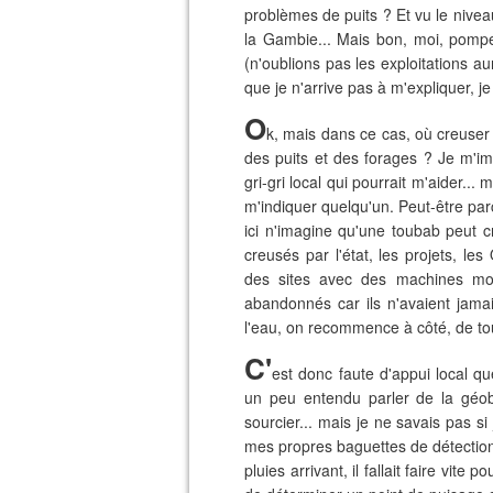
problèmes de puits ? Et vu le nivea
la Gambie... Mais bon, moi, pomper
(n'oublions pas les exploitations a
que je n'arrive pas à m'expliquer, j
O
k, mais dans ce cas, où creuser 
des puits et des forages ? Je m'i
gri-gri local qui pourrait m'aider..
m'indiquer quelqu'un. Peut-être pa
ici n'imagine qu'une toubab peut cr
creusés par l'état, les projets, les
des sites avec des machines mod
abandonnés car ils n'avaient jamai
l'eau, on recommence à côté, de tout
C'
est donc faute d'appui local q
un peu entendu parler de la géob
sourcier... mais je ne savais pas s
mes propres baguettes de détection
pluies arrivant, il fallait faire vite 