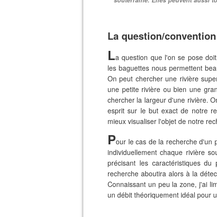
souterraine. Elles peuvent aussi t
La question/convention
L
a question que l'on se pose doit
les baguettes nous permettent bea
On peut chercher une rivière superf
une petite rivière ou bien une gr
chercher la largeur d'une rivière. O
esprit sur le but exact de notre 
mieux visualiser l'objet de notre re
P
our le cas de la recherche d'un po
individuellement chaque rivière so
précisant les caractéristiques du
recherche aboutira alors à la déte
Connaissant un peu la zone, j'ai l
un débit théoriquement idéal pour un