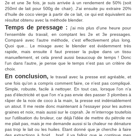
2e et une 3e fois, je suis arrivée à un rendement de 50% (soit
250ml de lait pour 500g de chair). J'ai ensuite pu extraire 20%
d'huile de coco vierge à partir de ce lait, ce qui est équivalent au
résultat obtenu avec la méthode blender.
Temps de pressage :
j'ai mis plus d'une heure pour
l'ensemble du travail, en comptant les 2e et 3e pressages.
Comparé avec l'autre méthode, c'est effectivement plus long.
Quoi que... Le mixage avec le blender est évidemment très
rapide, mais ensuite il faut presser la pulpe dans un tissu
manuellement, et cela prend aussi beaucoup de temps ! Donc
l'un dans l'autre, je pense que le temps n'est pas un critère de
choix.
En conclusion,
le travail avec la presse est agréable, et
une fois qu'on a compris comment faire, ce n'est pas compliqué.
Simple, robuste, facile à nettoyer.
En tout cas, lorsque l'on n'a
pas d'électricité et que l'on n'a pas envie des passer 3 plombes à
râper de la noix de coco à la main, la presse est indéniablement
un atout. Il me reste donc maintenant à l'essayer pour les autres
graines et noix, mais aussi sur le coprah.
Je m'interroge toutefois
sur l'utilisation du bruleur, car déjà l'idée de mettre du pétrole ne
me plait pas, mais je me demande aussi si la chaleur ne dénature
pas trop le lait ou les huiles. Etant donné que je cherche à faire
des extractions à froid... bref, il va falloir que je continue mes