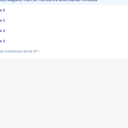
e 6
e 5
e 4
e 3
s créatrices de la VF !
e 2
e 1
e Mektoub My Love arrive enfin ! Rencontre avec Shaïn Boumedine et Sal
i : après Toni en famille
elle réalise le bouleversant Dites lui que je l'aime
ais ! Rencontre autour de Vie privée de Rebecca Zlotowski
 de Marguerite, Grave... Rencontre avec Ella Rumpf