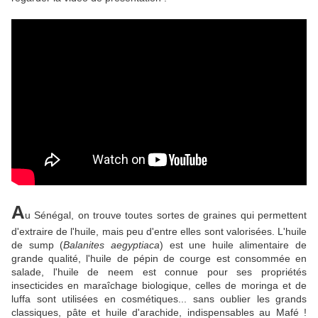
A
u Sénégal, on trouve toutes sortes de graines qui permettent
d'extraire de l'huile, mais peu d'entre elles sont valorisées. L'huile
de sump (
Balanites aegyptiaca
) est une huile alimentaire de
grande qualité, l'huile de pépin de courge est consommée en
salade, l'huile de neem est connue pour ses propriétés
insecticides en maraîchage biologique, celles de moringa et de
luffa sont utilisées en cosmétiques... sans oublier les grands
classiques, pâte et huile d'arachide, indispensables au Mafé !