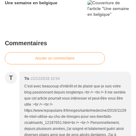
Une semaine en belgique
Commentaires
Ajouter un commentaire
T
Tis
22/12/2018 10:54
C'est avec beaucoup d'intérêt et de plaisir que je suis votre
blog passionnant depuis longtemps.<br /> <br /> Il me semble
que cet article pourrait vous intéresser et peut-être vous être
utile :<br /> <br />
https://www.lepopulaire.fr/limoges/sante/medecine/2016/11/29
/le-miel-utilise-au-chu-de-limoges-pour-ses-bienfaits-
cicatrisants_12187651.html<br /> <br /> Personnellement,
depuis plusieurs années, j'ai soigné et totalement guéri ainsi
diverses plaies ainsi que de gros abcès dentaires. J'ai à