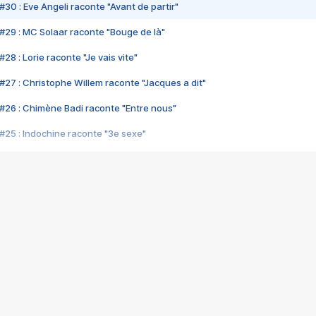
#30 : Eve Angeli raconte "Avant de partir"
#29 : MC Solaar raconte "Bouge de là"
28 : Lorie raconte "Je vais vite"
#27 : Christophe Willem raconte "Jacques a dit"
#26 : Chimène Badi raconte "Entre nous"
#25 : Indochine raconte "3e sexe"
#24 : Zaho raconte "C'est chelou"
#23 : Patrick Bruel raconte "Au café des délices"
#22 : Kyo raconte "Le chemin"
#21 : Nolwenn Leroy raconte "Cassé"
#20 : Patrick Hernandez raconte "Born to be alive"
#19 : Lorie raconte "Près de moi"
#18 : Michael Jones raconte "A nos actes manqués" (avec Jean-Jacque