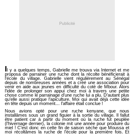
Publicité
I
l y a quelques temps, Gabrielle me trouva via Internet et me
proposa de parrainer une ruche dont la récolte bénéficierait à
l’école du village. Gabrielle vient régulièrement au Sénégal
depuis de nombreuses années et a créé une association pour
venir en aide aux jeunes en difficulté du coté de Mbour. Alors
l’idée de prolonger son appui chez moi à travers une petite
chose comme le parrainage d’une ruche lui a plu. D’autant plus
qu’elle aussi pratique l’apiculture. Moi qui avait déjà cette idée
en tête depuis un moment… l’affaire était conclue !
Nous avions opté pour une ruche kenyane, que nous
installâmes sous un grand figuier à la sortie du village. Il fallut
être patient car à partir du moment où la ruche fut peuplée
(l’hivernage dernier), la colonie mit une année pour produire du
miel ! C’est donc en cette fin de saison sèche que Moussa et
moi récoltâmes la ruche de l’école pour la première fois. Et