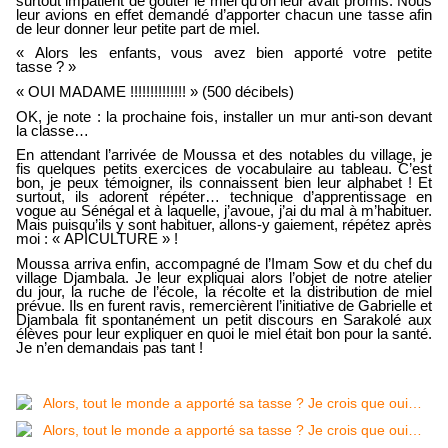
surtout impatient de goûter le miel qu’on leur avait promis. Nous
leur avions en effet demandé d’apporter chacun une tasse afin
de leur donner leur petite part de miel.
« Alors les enfants, vous avez bien apporté votre petite
tasse ? »
« OUI MADAME !!!!!!!!!!!!!! » (500 décibels)
OK, je note : la prochaine fois, installer un mur anti-son devant
la classe…
En attendant l’arrivée de Moussa et des notables du village, je
fis quelques petits exercices de vocabulaire au tableau. C’est
bon, je peux témoigner, ils connaissent bien leur alphabet ! Et
surtout, ils adorent répéter… technique d’apprentissage en
vogue au Sénégal et à laquelle, j’avoue, j’ai du mal à m’habituer.
Mais puisqu’ils y sont habituer, allons-y gaiement, répétez après
moi : « APICULTURE » !
Moussa arriva enfin, accompagné de l’Imam Sow et du chef du
village Djambala. Je leur expliquai alors l’objet de notre atelier
du jour, la ruche de l’école, la récolte et la distribution de miel
prévue. Ils en furent ravis, remercièrent l’initiative de Gabrielle et
Djambala fit spontanément un petit discours en Sarakolé aux
élèves pour leur expliquer en quoi le miel était bon pour la santé.
Je n’en demandais pas tant !