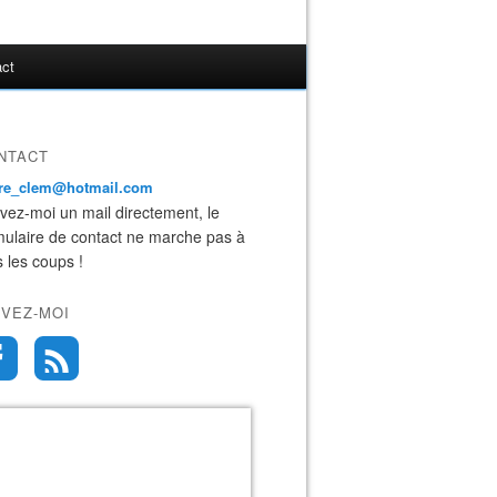
act
NTACT
ire_clem@hotmail.com
ivez-moi un mail directement, le
mulaire de contact ne marche pas à
s les coups !
IVEZ-MOI