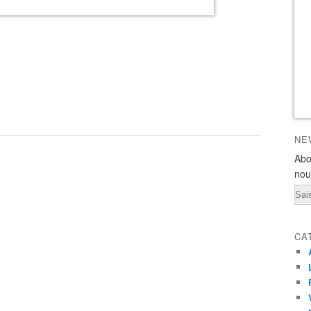
NE
Abo
nou
Ema
CA