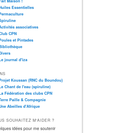
Fait Maison !
Huiles Essentielles
Permaculture
Spiruline
Activités associatives
Club CPN
Poules et Pintades
Bibliothèque
Divers
Le journal d'iza
ENS
Projet Koussan (RNC du Boundou)
Le Chant de l'eau (spiruline)
La Fédération des clubs CPN
Terre Paille & Compagnie
Une Abeilles d'Afrique
US SOUHAITEZ M'AIDER ?
lques idées pour me soutenir