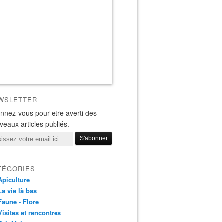
WSLETTER
nnez-vous pour être averti des
veaux articles publiés.
il
TÉGORIES
Apiculture
La vie là bas
Faune - Flore
Visites et rencontres