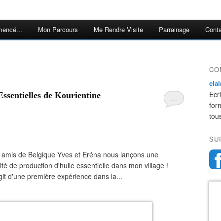
encé...
Mon Parcours
Me Rendre Visite
Parrainage
Cont
CO
cla
Ecr
 Essentielles de Kourientine
…
for
tou
SU
s amis de Belgique Yves et Eréna nous lançons une
ité de production d'huile essentielle dans mon village !
git d'une première expérience dans la...