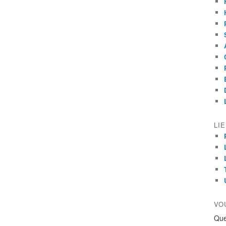
LI
VO
Que